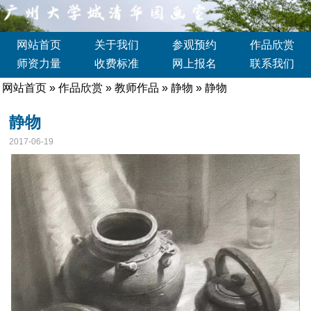
网站首页
关于我们
参观预约
作品欣赏
师资力量
收费标准
网上报名
联系我们
网站首页
»
作品欣赏
»
教师作品
»
静物
» 静物
静物
2017-06-19